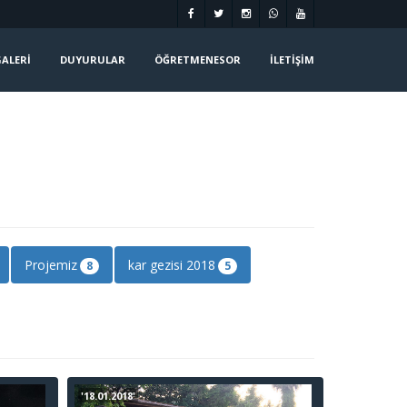
ALERI
DUYURULAR
ÖĞRETMENESOR
İLETIŞIM
Projemiz
kar gezisi 2018
8
5
'18.01.2018'