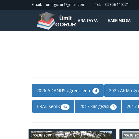
Email:
umitgorur@gmail.com
Tel:
05356440521
Ümit
ANA SAYFA
HAKKIMIZDA
GÖRÜR
2026 ADANUS öğrencilerim
2025 AKM öğre
4
ERAL şenlik
2017 kar gezisi
2017
14
3
'06.03.2018'
'06.03.20