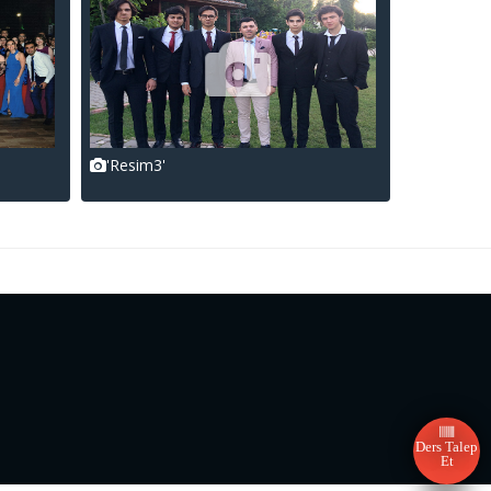
'Resim3'
Ders Talep
Et