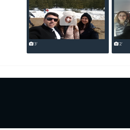
'3'
'2'