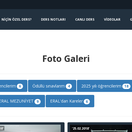
NIÇIN ÖZEL DERS?
DERS NOTLARI
CANLI DERS
VIDEOLAR
G
Foto Galeri
ncilerim
Ödüllü sınavlarım
2025 yılı öğrencilerim
6
4
18
 ERAL MEZUNİYET
ERAL'dan Kareler
9
6
18'
'25.02.2018'