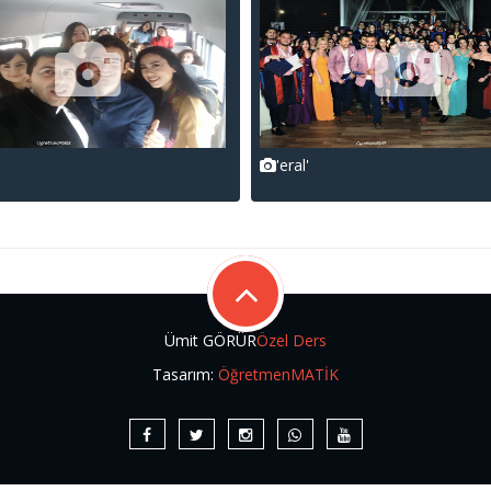
'eral'
Ümit GÖRÜR
Özel Ders
Tasarım:
ÖğretmenMATİK